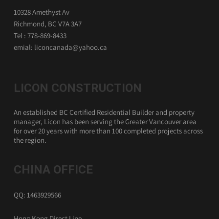
10328 Amethyst Av
Richmond, BC V7A 3A7
Tel : 778-869-8433
emial: liconcanada@yahoo.ca
LICON CONSTRUCTION
An established BC Certified Residential Builder and property
manager, Licon has been serving the Greater Vancouver area
for over 20 years with more than 100 completed projects across
the region.
CHINA OFFICE
QQ: 1463929566
Hong Kong Direct Line