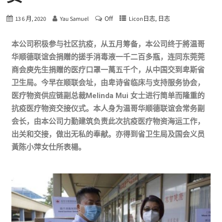
Off
,
13 6 月, 2020
Yau Samuel
Licon日志
日志
本公司积极参与社区抗疫，从五月筹备，本公司终于將温哥
华顺德联谊会捐赠的搓手消毒液一千二百多瓶，连同东莞莞
商会庾先生捐赠的医疗口罩一萬五千个，从中国交到卑斯省
卫生局。今早在顺联会址，由卑诗省临床与支持服务协会，
医疗物资供应链副总裁Melinda Mui 女士进行简单而隆重的
抗疫医疗物资交接仪式。本人身为温哥华顺德联谊会常务副
会长，由本公司力勤建筑负责此次抗疫医疗物资海运工作，
出关和交接，做出无私的奉献。亦得到省卫生局及国会义员
黃陈小萍女仕所表楊。