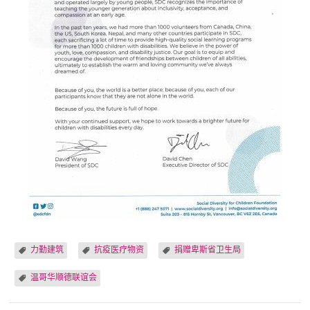
力勤建筑
抗疫医疗物资
捐赠卑斯省卫生局
温哥华顺德联谊会