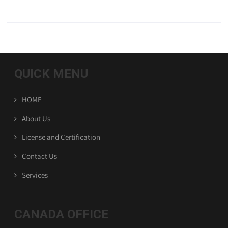
QUICK MENU
HOME
About Us
License and Certification
Contact Us
Services
CANADA OFFICE