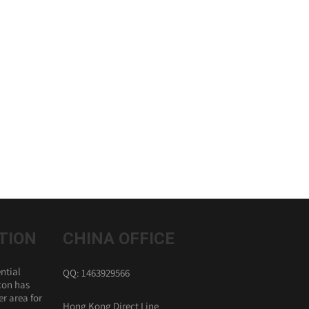
TION
CHINA OFFICE
ntial
QQ: 1463929566
con has
r area for
Hong Kong Direct Line