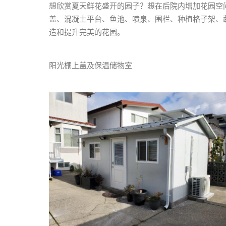
想欣赏夏天鲜花盛开的园子？想在后院内增加花园空
盖、混凝土平台、鱼池、喷泉、围栏、种植格子架、
造和提升完美的花园。
阳光棚上盖及保温储物室