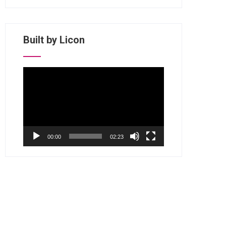
Built by Licon
视
频
播
放
器
00:00
02:23