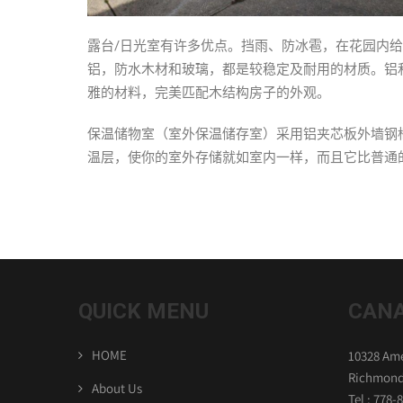
露台/日光室有许多优点。挡雨、防冰雹，在花园内
铝，防水木材和玻璃，都是较稳定及耐用的材质。铝
雅的材料，完美匹配木结构房子的外观。
保温储物室（室外保温储存室）采用铝夹芯板外墙钢
温层，使你的室外存储就如室内一样，而且它比普通
QUICK MENU
CANA
HOME
10328 Ame
Richmond
About Us
Tel : 778-