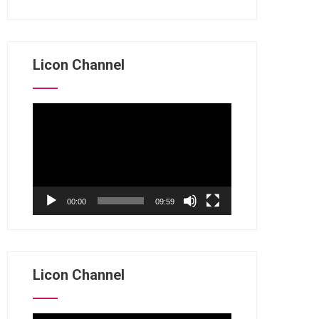
Licon Channel
视
频
播
放
器
00:00
09:59
Licon Channel