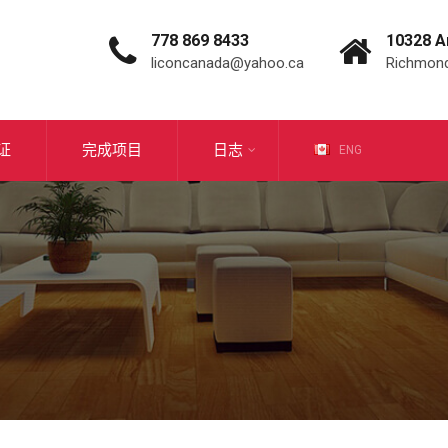
778 869 8433
10328 A
liconcanada@yahoo.ca
Richmond
证
完成项目
日志
ENG