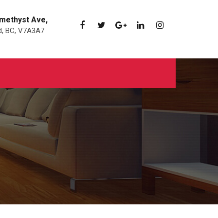
methyst Ave,
, BC, V7A3A7