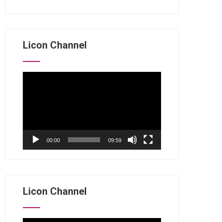
Licon Channel
视
频
播
放
器
00:00
09:59
Licon Channel