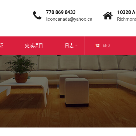
778 869 8433
10328 A
liconcanada@yahoo.ca
Richmond
证
完成项目
日志
ENG