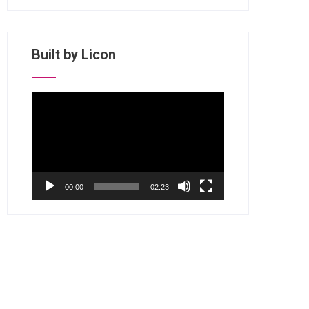
Built by Licon
视
频
播
放
器
00:00
02:23