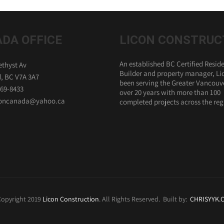
DA OFFICE
LICON CONSTRUC
An established BC Certified Reside
thyst Av
Builder and property manager, Li
, BC V7A 3A7
been serving the Greater Vancouve
869-8433
over 20 years with more than 100
iconcanada@yahoo.ca
completed projects across the reg
opyright 2019
Licon Construction
. All Rights Reserved. Built by:
CHRISYYK.