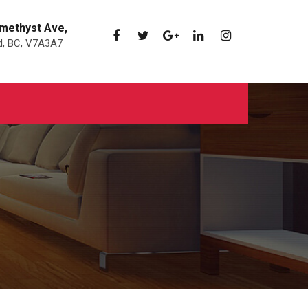
methyst Ave,
, BC, V7A3A7