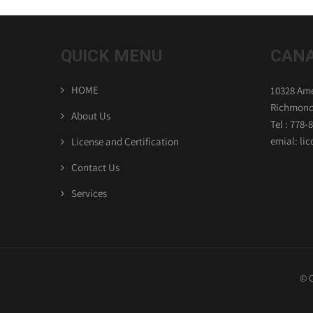
QUICK MENU
CANA
HOME
10328 Ame
Richmond
About Us
Tel : 778-
emial: l
License and Certification
Contact Us
Services
© C