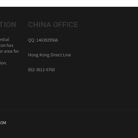
TION
CHINA OFFICE
ntial
QQ: 1463929566
con has
r area for
Hong Kong Direct Line
ion.
852-3612-6760
COM