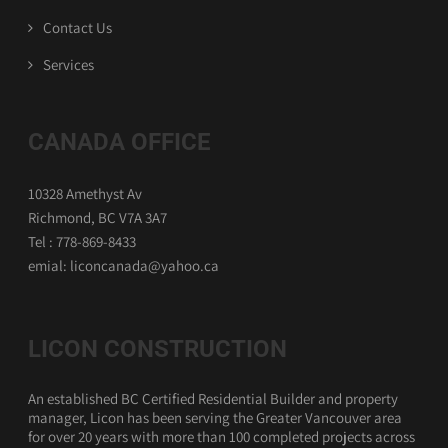
Contact Us
Services
CANADA OFFICE
10328 Amethyst Av
Richmond, BC V7A 3A7
Tel : 778-869-8433
emial: liconcanada@yahoo.ca
LICON CONSTRUCTION
An established BC Certified Residential Builder and property
manager, Licon has been serving the Greater Vancouver area
for over 20 years with more than 100 completed projects across