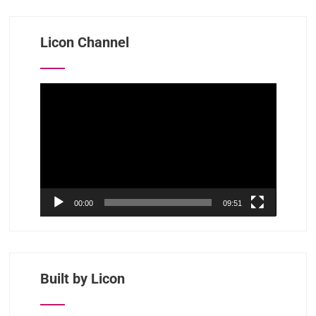
Licon Channel
视
频
播
放
器
00:00
09:51
Built by Licon