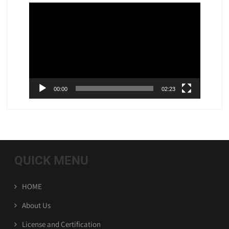
视
频
播
放
器
00:00
02:23
QUICK MENU
HOME
About Us
License and Certification